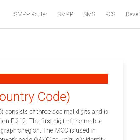
SMPP Router
SMPP
SMS
RCS
Devel
ountry Code)
consists of three decimal digits and is
n E.212. The first digit of the mobile
ographic region. The MCC is used in
etwork code (MNC) to uniquely identify