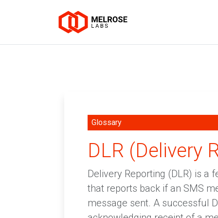
Glossary
DLR (Delivery 
Delivery Reporting (DLR) is a
that reports back if an SMS m
message sent. A successful DL
acknowledging receipt of a m