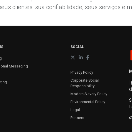
s clientes, sua confiabilidade, seus serviços e ma
NS
SOCIAL
g
ional Messaging
M
Privacy Policy
Corporate Social
I
ting
Responsibility
d
Modern Slavery Policy
S
Environmental Policy
t
Legal
©
Partners