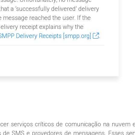
hat a ‘successfully delivered’ delivery
e message reached the user. If the
delivery receipt explains why the
SMPP Delivery Receipts [smpp.org]
.
cer serviços críticos de comunicação na nuvem em
es de SMS e provedores de mensagens. Esses ser