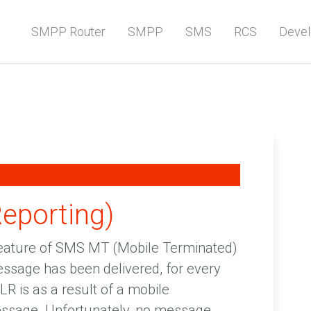
SMPP Router
SMPP
SMS
RCS
Devel
Reporting)
 feature of SMS MT (Mobile Terminated)
essage has been delivered, for every
R is as a result of a mobile
essage. Unfortunately, no message