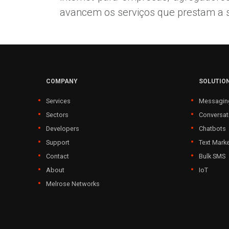
avancem os serviços que prestam a seu
COMPANY
SOLUTIO
Services
Messagin
Sectors
Conversat
Developers
Chatbots
Support
Text Marke
Contact
Bulk SMS
About
IoT
Melrose Networks