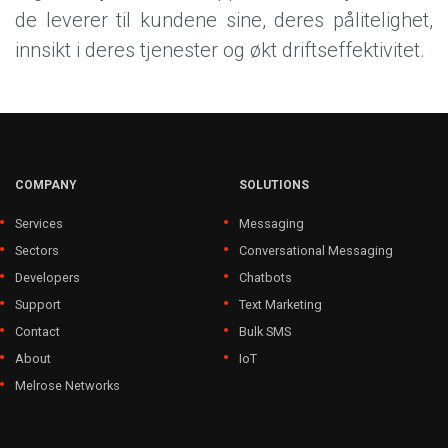
de leverer til kundene sine, deres pålitelighet,
innsikt i deres tjenester og økt driftseffektivitet.
COMPANY
SOLUTIONS
Services
Messaging
Sectors
Conversational Messaging
Developers
Chatbots
Support
Text Marketing
Contact
Bulk SMS
About
IoT
Melrose Networks